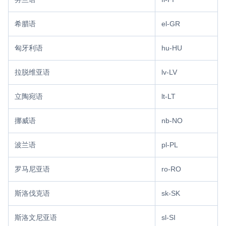
PPT 转码服务
希腊语
el-GR
快速高效的文档转换解决方案
匈牙利语
hu-HU
控制台
NEW
开通和管理声网各项产品服务的统一入口
拉脱维亚语
lv-LV
低代码应用平台
立陶宛语
lt-LT
灵动课堂
HOT
挪威语
nb-NO
在线互动课堂的 aPaaS 方案，帮助开发者低代码（Low-
code）接入在线教育场景
波兰语
pl-PL
灵动会议
NEW
低代码集成、灵活定制、超低延时的音视频会议
罗马尼亚语
ro-RO
灵隼物联网云平台
斯洛伐克语
sk-SK
为音视频设备一站式上云和自主智能化开发提供设备管理、上下
行链路以及呼叫管理能力
斯洛文尼亚语
sl-SI